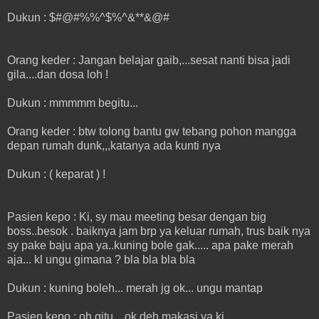
Dukun : $#@#%%^$%^&**&@#
Orang keder : Jangan belajar gaib,...sesat nanti bisa jadi
gila....dan dosa loh !
Dukun : mmmmm begitu...
Orang keder : btw tolong bantu gw tebang pohon mangga
depan rumah dunk,,,katanya ada kunti nya
Dukun : ( keparat ) !
Pasien kepo : Ki, sy mau meeting besar dengan big
boss..besok . baiknya jam brp ya keluar rumah, trus baik nya
sy pake baju apa ya..kuning bole gak..... apa pake merah
aja... kl ungu gimana ? bla bla bla bla
Dukun : kuning boleh... merah jg ok... ungu mantap
Pasien kepo : oh gitu,...ok deh makasi ya ki