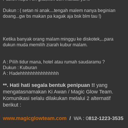
Dukun : ( setan ni anak....tengah malem nanya beginian
doang...gw bs makan pa kagak aja bsk blm tau !)
Ketika banyak orang malam minggu ke diskotek,...para
dukun muda memilih ziarah kubur malam.
A : Pilih tidur mana, hotel atau rumah saudaramu ?
Dukun : Kuburan
A : Hadehhhhhhhhhhhhhhh
**. Hati hati segala bentuk penipuan !!
yang
mengatasnamakan Ki Awan / Magic Glow Team.
Komunikasi selalu dilakukan melalui 2 alternatif
berikut :
www.magicglowteam.com
/
WA : 0
812-1223-3535