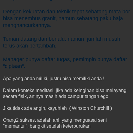
Dengan kekuatan dan teknik tepat sebatang mata bor
bisa menembus granit, namun sebatang paku baja
menghancurkannya.
Teman datang dan berlalu, namun jumlah musuh
terus akan bertambah.
Manager punya daftar tugas, pemimpin punya daftar
"ciptaan".
Apa yang anda miliki, justru bisa memiliki anda !
Dalam konteks meditasi, jika ada keinginan bisa melayang
secara fisik, artinya masih ada campur tangan ego
Jika tidak ada angin, kayuhlah ( Winston Churchill )
Orang2 sukses, adalah ahli yang menguasai seni
"memantul", bangkit setelah keterpurukan