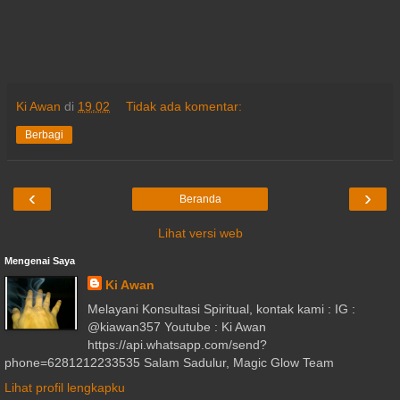
Ki Awan
di
19.02
Tidak ada komentar:
Berbagi
‹
›
Beranda
Lihat versi web
Mengenai Saya
Ki Awan
Melayani Konsultasi Spiritual, kontak kami : IG :
@kiawan357 Youtube : Ki Awan
https://api.whatsapp.com/send?
phone=6281212233535 Salam Sadulur, Magic Glow Team
Lihat profil lengkapku