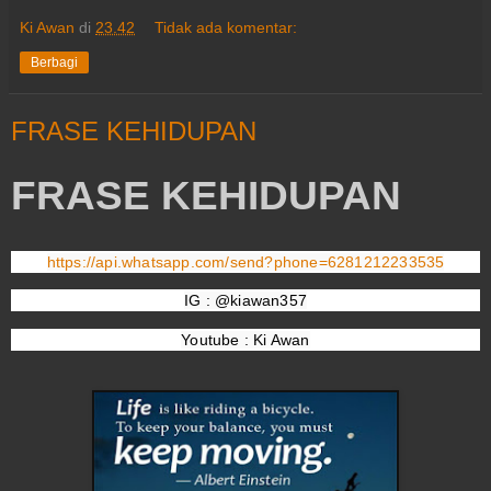
Ki Awan
di
23.42
Tidak ada komentar:
Berbagi
FRASE KEHIDUPAN
FRASE KEHIDUPAN
https://api.whatsapp.com/send?phone=6281212233535
IG : @kiawan357
Youtube : Ki Awan