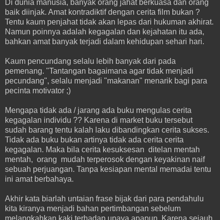
Di dunia manusia, banyak orang jahat berkuasa dan orang
baik diinjak. Amat kontradiktif dengan cerita film bukan ?
Tentu kaum penjahat tidak akan lepas dari hukuman akhirat.
Namun poinnya adalah kegagalan dan kejahatan itu ada,
bahkan amat banyak terjadi dalam kehidupan sehari hari.
Kaum pencundang selalu lebih banyak dari pada
pemenang. "Tantangan bagaimana agar tidak menjadi
pecundang", selalu menjadi "makanan" menarik bagi para
pecinta motivator ;)
Mengapa tidak ada / jarang ada buku mengulas cerita
kegagalan individu ?? Karena di market buku tersebut
sudah barang tentu kalah laku dibandingkan cerita sukses.
Tidak ada buku bukan artinya tidak ada cerita cerita
kegagalan. Maka bila cerita kesuksesan ditelan mentah
mentah, orang mudah terperosok dengan keyakinan naif
sebuah perjuangan. Tanpa kesiapan mental memadai tentu
ini amat berbahaya.
Akhir kata biarlah untaian frase bijak dari para pendahulu
kita kiranya menjadi bahan pertimbangan sebelum
melangkahkan kaki terhadap upaya apapun. Karena sejauh