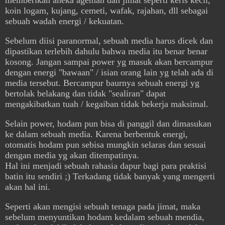
memberikan aneka ageman dan jimat seperti keris kecil,
koin logam, kujang, cemeti, wafak, rajahan, dll sebagai
sebuah wadah energi / kekuatan.
Sebelum diisi paranormal, sebuah media harus dicek dan
dipastikan terlebih dahulu bahwa media itu benar benar
kosong. Jangan sampai power yg masuk akan bercampur
dengan energi "bawaan" / isian orang lain yg telah ada di
media tersebut. Bercampur baurnya sebuah energi yg
bertolak belakang dan tidak "sealiran" dapat
mengakibatkan tuah / kegaiban tidak bekerja maksimal.
Selain power, hodam pun bisa di panggil dan dimasukan
ke dalam sebuah media. Karena berbentuk energi,
otomatis hodam pun sebisa mungkin selaras dan sesuai
dengan media yg akan ditempatinya.
Hal ini menjadi sebuah rahasia dapur bagi para praktisi
batin itu sendiri ;) Terkadang tidak banyak yang mengerti
akan hal ini.
Seperti akan mengisi sebuah tenaga pada jimat, maka
sebelum menyuntikan hodam kedalam sebuah mendia,