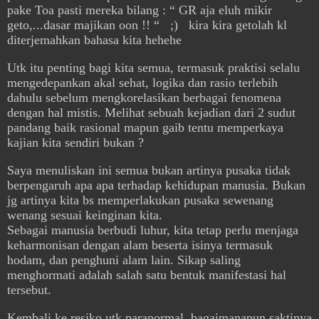
pake Toa pasti mereka bilang : “ GR aja eluh mikir
geto,...dasar majikan oon !! “ ;) kira kira getolah kl
diterjemahkan bahasa kita hehehe
Utk itu penting bagi kita semua, termasuk praktisi selalu
mengedepankan akal sehat, logika dan rasio terlebih
dahulu sebelum mengkorelasikan berbagai fenomena
dengan hal mistis. Melihat sebuah kejadian dari 2 sudut
pandang baik rasional mapun gaib tentu memperkaya
kajian kita sendiri bukan ?
Saya menuliskan ini semua bukan artinya pusaka tidak
berpengaruh apa apa terhadap kehidupan manusia. Bukan
jg artinya kita bs memperlakukan pusaka sewenang
wenang sesuai keinginan kita.
Sebagai manusia berbudi luhur, kita tetap perlu menjaga
keharmonisan dengan alam beserta isinya termasuk
hodam, dan penghuni alam lain. Sikap saling
menghormati adalah salah satu bentuk manifestasi hal
tersebut.
Kembali ke resiko utk paranormal, bagaimanapun saktinya