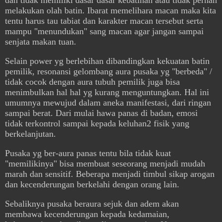
dan tidak memiliki dasar dasar kebatinan atau tidak pernah
melakukan olah batin. Ibarat memelihara macan maka kita
tentu harus tau tabiat dan karakter macan tersebut serta
mampu "menundukan" sang macan agar jangan sampai
senjata makan tuan.
Selain power yg berlebihan dibandingkan kekuatan batin
pemilik, resonansi gelombang aura pusaka yg "berbeda" /
tidak cocok dengan aura tubuh pemilik juga bisa
menimbulkan hal hal yg kurang menguntungkan. Hal ini
umumnya mewujud dalam aneka manifestasi, dari ringan
sampai berat. Dari mulai hawa panas di badan, emosi
tidak terkontrol sampai kepada keluhan2 fisik yang
berkelanjutan.
Pusaka yg ber-aura panas tentu bila tidak kuat
"memilikinya" bisa membuat seseorang menjadi mudah
marah dan sensitif. Beberapa menjadi timbul sikap arogan
dan kecenderungan berkelahi dengan orang lain.
Sebaliknya pusaka beraura sejuk dan adem akan
membawa kecenderungan kepada kedamaian,