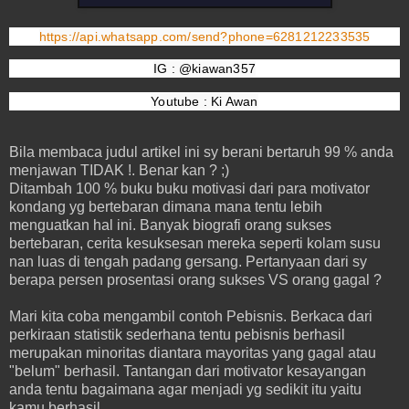
https://api.whatsapp.com/send?phone=6281212233535
IG : @kiawan357
Youtube : Ki Awan
Bila membaca judul artikel ini sy berani bertaruh 99 % anda
menjawan TIDAK !. Benar kan ? ;)
Ditambah 100 % buku buku motivasi dari para motivator
kondang yg bertebaran dimana mana tentu lebih
menguatkan hal ini. Banyak biografi orang sukses
bertebaran, cerita kesuksesan mereka seperti kolam susu
nan luas di tengah padang gersang. Pertanyaan dari sy
berapa persen prosentasi orang sukses VS orang gagal ?
Mari kita coba mengambil contoh Pebisnis. Berkaca dari
perkiraan statistik sederhana tentu pebisnis berhasil
merupakan minoritas diantara mayoritas yang gagal atau
"belum" berhasil. Tantangan dari motivator kesayangan
anda tentu bagaimana agar menjadi yg sedikit itu yaitu
kamu berhasil.