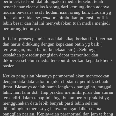
perlu cek terlebih dahulu apakah media tersebut telah
benar benar clear alias kosong dari kemungkinan adanya
hodam bawaan / asal / hodam isian orang lain. Hodam yg
tidak akur / tidak
se-genk
menimbulkan potensi konflik
lebih besar dan hal ini menyebabkan tuah media menjadi
berkurang tentunya.
Inti dari proses pengisian adalah sikap berhati hati, cermat
dan harus didukung dengan kepekaan batin yg baik (
terawangan, mata batin, kepekaan sir ) . Sehingga
kesalahan prosedur pengisian dapat termonitor dan
dikoreksi sebelum media tersebut diberikan kepada klien /
pasien.
Ketika pengisian biasanya paranormal akan mencocokan
dengan data data calon majikan hodam / pemilik sebuah
jimat. Biasanya adalah nama lengkap / panggilan, tanggal
lahir, hari lahir dst. Tiap praktisi memiliki jurus dan aturan
tersendiri dalam tahap ini. Juga bukan berarti praktisi yg
menggunakan data lebih banyak pasti lebih selaras
dibandingkan mereka yg hanya mengandalkan nama
panggilan pasien. Kepiawaian paranormal dan jam terbang