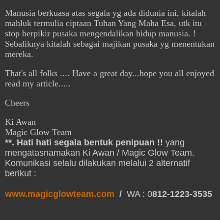
Manusia berkuasa atas segala yg ada didunia ini, kitalah
mahluk termulia ciptaan Tuhan Yang Maha Esa, utk itu
stop berpikir pusaka mengendalikan hidup manusia. !
Sebaliknya kitalah sebagai majikan pusaka yg menentukan
mereka.
That's all folks .... Have a great day...hope you all enjoyed
read my article.....
Cheers
Ki Awan
Magic Glow Team
**. Hati hati segala bentuk penipuan !!
yang
mengatasnamakan Ki Awan / Magic Glow Team.
Komunikasi selalu dilakukan melalui 2 alternatif
berikut :
www.magicglowteam.com
/
WA : 0
812-1223-3535