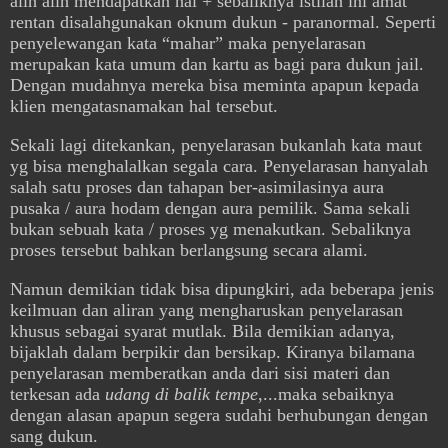
alih alih mendapatkan hal + sebaliknya istilah ini amat
rentan disalahgunakan oknum dukun - paranormal. Seperti
penyelewangan kata “mahar” maka penyelarasan
merupakan kata umum dan kartu as bagi para dukun jail.
Dengan mudahnya mereka bisa meminta apapun kepada
klien mengatasnamakan hal tersebut.
Sekali lagi ditekankan, penyelarasan bukanlah kata maut
yg bisa menghalalkan segala cara. Penyelarasan hanyalah
salah satu proses dan tahapan ber-asimilasinya aura
pusaka / aura hodam dengan aura pemilik. Sama sekali
bukan sebuah kata / proses yg menakutkan. Sebaliknya
proses tersebut bahkan berlangsung secara alami.
Namun demikian tidak bisa dipungkiri, ada beberapa jenis
keilmuan dan aliran yang mengharuskan penyelarasan
khusus sebagai syarat mutlak. Bila demikian adanya,
bijaklah dalam berpikir dan bersikap. Kiranya bilamana
penyelarasan memberatkan anda dari sisi materi dan
terkesan ada
udang di balik tempe
,...maka sebaiknya
dengan alasan apapun segera sudahi berhubungan dengan
sang dukun.