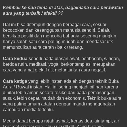
Kembali ke sub tema di atas, bagaimana cara perawatan
aura yang terbaik / efektif ??
Hal ini bisa ditempuh dengan berbagai cara, sesuai
kecocokan dan kesanggupan manusia sendiri. Selalu
bersikap positif dan mencoba bahagia sesering mungkin
hanya salah satu cara paling mudah dan mendasar utk
memunculkan aura cerah / baik / terang.
Cara kedua
seperti pada ulasan awal, beribadah, wiridan,
berdoa rutin, meditasi, yoga, berkontemplasi merupakan
cara yang amat efektif utk melunturkan aura negatif.
Cara ketiga
yang lebih instan adalah dengan teknik Buka
Aura / Ruwat instan. Hal ini sering menjadi pilihan karena
dinilai lebih aman secara resiko dari pada pemasangan
susuk, lebih cepat, mudah dan ekonomis. Teknik buka aura
yang paling umum adalah dengan mandi menggunakan
campuran media tertentu.
Media dapat berupa rajah asmak, kertas doa, air jampi, air
keramat, garam doa, abu suci dll dll. Yang bisanya