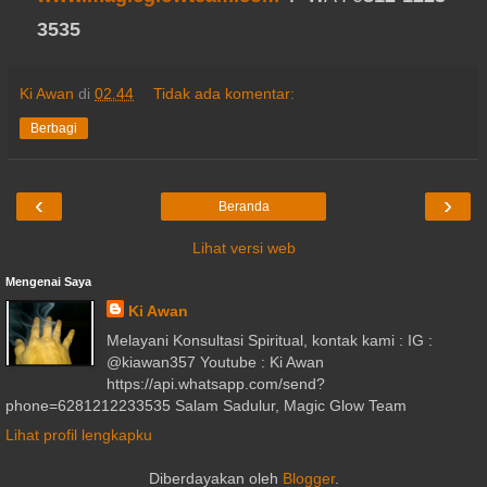
3535
Ki Awan
di
02.44
Tidak ada komentar:
Berbagi
‹
›
Beranda
Lihat versi web
Mengenai Saya
Ki Awan
Melayani Konsultasi Spiritual, kontak kami : IG :
@kiawan357 Youtube : Ki Awan
https://api.whatsapp.com/send?
phone=6281212233535 Salam Sadulur, Magic Glow Team
Lihat profil lengkapku
Diberdayakan oleh
Blogger
.