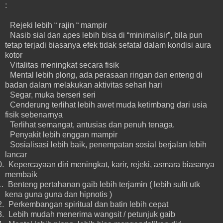
:
Rejeki lebih “ rajin “ mampir
Nasib sial dan apes lebih bisa di “minimalisir”, bila pun
tetap terjadi biasanya efek tidak sefatal dalam kondisi aura
kotor
Vitalitas meningkat secara fisik
Mental lebih plong, ada perasaan ringan dan enteng di
badan dalam melakukan aktivitas sehari hari
Segar, muka berseri seri
Cenderung terlihat lebih awet muda ketimbang dari usia
fisik sebenarnya
Terlihat semangat, antusias dan penuh tenaga.
Penyakit lebih enggan mampir
Sosialisasi lebih baik, penempatan sosial berjalan lebih
lancar
0.
Kepercayaan diri meningkat, karir, rejeki, asmara biasanya
membaik
.
Benteng pertahanan gaib lebih terjamin ( lebih sulit utk
kena guna guna dan hipnotis )
2.
Perkembangan spiritual dan batin lebih cepat
3.
Lebih mudah menerima wangsit / petunjuk gaib