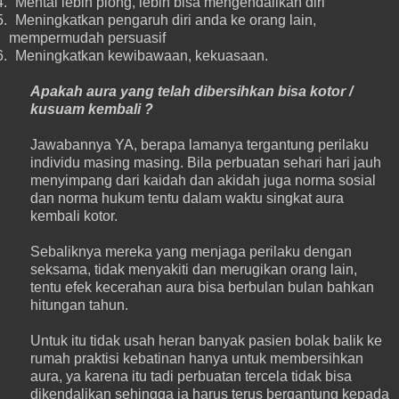
4.
Mental lebih plong, lebih bisa mengendalikan diri
5.
Meningkatkan pengaruh diri anda ke orang lain,
mempermudah persuasif
6.
Meningkatkan kewibawaan, kekuasaan.
Apakah aura yang telah dibersihkan bisa kotor /
kusuam kembali ?
Jawabannya YA, berapa lamanya tergantung perilaku
individu masing masing. Bila perbuatan sehari hari jauh
menyimpang dari kaidah dan akidah juga norma sosial
dan norma hukum tentu dalam waktu singkat aura
kembali kotor.
Sebaliknya mereka yang menjaga perilaku dengan
seksama, tidak menyakiti dan merugikan orang lain,
tentu efek kecerahan aura bisa berbulan bulan bahkan
hitungan tahun.
Untuk itu tidak usah heran banyak pasien bolak balik ke
rumah praktisi kebatinan hanya untuk membersihkan
aura, ya karena itu tadi perbuatan tercela tidak bisa
dikendalikan sehingga ia harus terus bergantung kepada