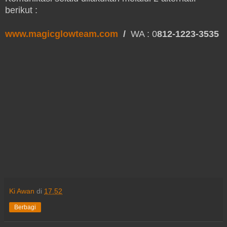
berikut :
www.magicglowteam.com
/
WA : 0
812-1223-3535
Ki Awan
di
17.52
Berbagi