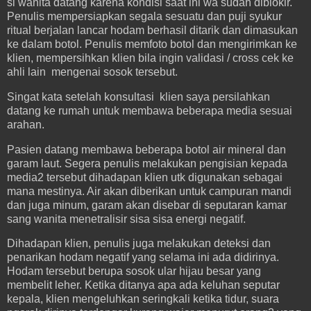
si wanita datang karena kondisi saat ini wa sudah diblokir.
Penulis mempersiapkan segala sesuatu dan puji syukur
ritual berjalan lancar hodam berhasil ditarik dan dimasukan
ke dalam botol. Penulis memfoto botol dan mengirimkan ke
klien, mempersihkan klien bila ingin validasi / cross cek ke
ahli lain mengenai sosok tersebut.
Singat kata setelah konsultasi klien saya persilahkan
datang ke rumah untuk membawa beberapa media sesuai
arahan.
Pasien datang membawa beberapa botol air mineral dan
garam laut. Segera penulis melakukan pengisian kepada
media2 tersebut dihadapan klien utk digunakan sebagai
mana mestinya. Air akan diberikan untuk campuran mandi
dan juga minum, garam akan disebar di seputaran kamar
sang wanita menetralisir sisa sisa energi negatif.
Dihadapan klien, penulis juga melakukan deteksi dan
penarikan hodam negatif yang selama ini ada didirinya.
Hodam tersebut berupa sosok ular hijau besar yang
membelit leher. Ketika ditanya apa ada keluhan seputar
kepala, klien mengeluhkan seringkali ketika tidur, suara