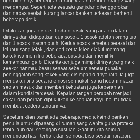
ngorok dirinya terdengar kurang wajar menurut orang2 yang
mendengar. Seperti ada sesuatu ganjalan ditenggorokan
dan napas seolah kurang lancar bahkan terkesan berhenti
beberapa detik.
Dilakukan juga deteksi hodam positif yang ada di dalam
dirinya dan didapatkan dua sosok. 1 sosok adalah orang tua
dan 1 sosok macan putih. Kedua sosok tersebut berasal dari
leluhur sang lelaki, dan dari cerita klien diakui memang
kakeknya memiliki beberapa pusaka dan memiliki
kemampuan gaib. Diceritakan juga mimpi dirinya yang naik
seekor harimau besar sesaat sebelum semua pusaka
peninggalan sang kakek yang disimpan dirinya raib. Ia juga
mengakui bila sedang emosi seringkali sang hodam macan
seolah masuk dan memberi kekuatan juga keberanian
dalam kondisi terdesak. Kepalan tangan berubah menjadi
cakar, dan pernah dipukulkan ke sebuah kayu hal itu tidak
membuat cedera tangannya.
Sebelum klien pamit ada beberapa media kain diberikan
penulis untuk dipasang di rumah sang wanita guna proteksi
lebih jauh dari serangan susulan. Saat ini kita semua
menunggu hasil terbaik dan semoga bisa sesuai harapan.