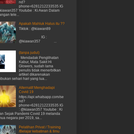
nd?
phone=6281212233535 IG
kiawan357 Youtube : Ki Awan Dalam
angan tele...
Apakah Mahluk Halus itu ??
Tiktok : @kiawan89
IG :
@kiawan357 ...
(tanpa judul)
Mendadak Penglihatan
Kabur, Mata Sakit Hi
Glowers, sudah lama
penulis tidak menerbitkan
artikel dikarenakan
ibukan sehari hari yang lua...
Alternatif Menghadapi
Covid 19
https://api.whatsapp.com/se
nd?
phone=6281212233535 IG
: @kiawan357 Youtube : Ki
n Sejak Pandemi Covid 19 melanda
ua negara per 2019, sa...
Pelatihan Privat / Training
/Belajar kebatinan & Ilmu