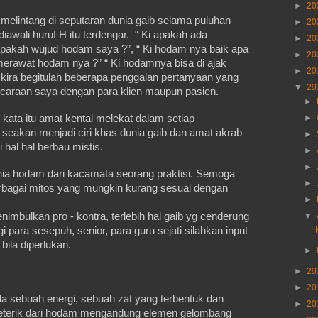
►
20
melintang di seputaran dunia gaib selama puluhan
►
20
diawali huruf H itu terdengar. “ Ki apakah ada
►
20
apakah wujud hodam saya ?”, “ Ki hodam nya baik apa
►
20
merawat hodam nya ?” “ Ki hodamnya bisa di ajak
►
20
ra kira begitulah beberapa penggalan pertanyaan yang
▼
20
bicaraan saya dengan para klien maupun pasien.
►
ta itu amat kental melekat dalam setiap
►
u seakan menjadi ciri khas dunia gaib dan amat akrab
►
 hal hal berbau mistis.
►
►
unia hodam dari kacamata seorang praktisi. Semoga
►
rbagai mitos yang mungkin kurang sesuai dengan
►
enimbulkan pro - kontra, terlebih hal gaib yg cenderung
▼
i para sesepuh, senior, para guru sejati silahkan input
ila diperlukan.
►
►
20
►
20
 sebuah energi, sebuah zat yang terbentuk dan
►
20
 eterik dari hodam mengandung elemen gelombang