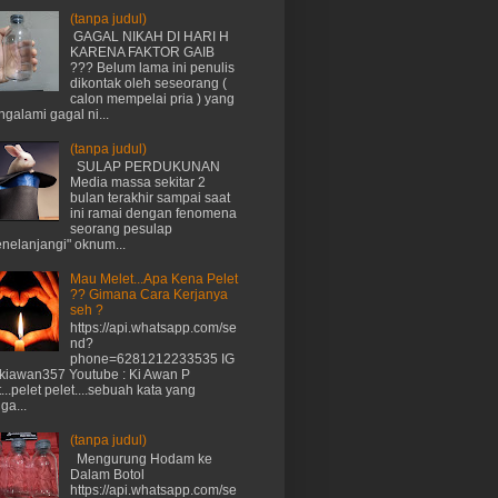
(tanpa judul)
GAGAL NIKAH DI HARI H
KARENA FAKTOR GAIB
??? Belum lama ini penulis
dikontak oleh seseorang (
calon mempelai pria ) yang
galami gagal ni...
(tanpa judul)
SULAP PERDUKUNAN
Media massa sekitar 2
bulan terakhir sampai saat
ini ramai dengan fenomena
seorang pesulap
nelanjangi" oknum...
Mau Melet...Apa Kena Pelet
?? Gimana Cara Kerjanya
seh ?
https://api.whatsapp.com/se
nd?
phone=6281212233535 IG
kiawan357 Youtube : Ki Awan P
t...pelet pelet....sebuah kata yang
ga...
(tanpa judul)
Mengurung Hodam ke
Dalam Botol
https://api.whatsapp.com/se