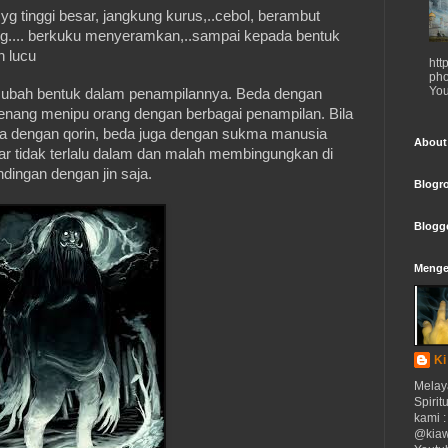
yg tinggi besar, jangkung kurus,..cebol, berambut
ng.... berkuku menyeramkan,..sampai kepada bentuk
h lucu
htt
ph
You
 ubah bentuk dalam penampilannya. Beda dengan
senang menipu orang dengan berbagai penampilan. Bila
ama dengan qorin, beda juga dengan sukma manusia
About
r tidak terlalu dalam dan malah membingungkan di
dingan dengan jin saja.
Blogro
Blogg
Menge
Ki
Melay
Spirit
kami : 
@kia