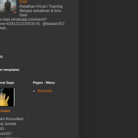
Gaib
Pelatihan Privat / Training
/Belajar kebatinan & Ilmu
Gaib
ps://api.whatsapp.com/send?
one=6281212233535 IG : @kiawan357
tub...
ll
er templates
nai Saya
Pages - Menu
Beranda
 Awan
ani Konsultasi
ual, kontak
IG :
wan357