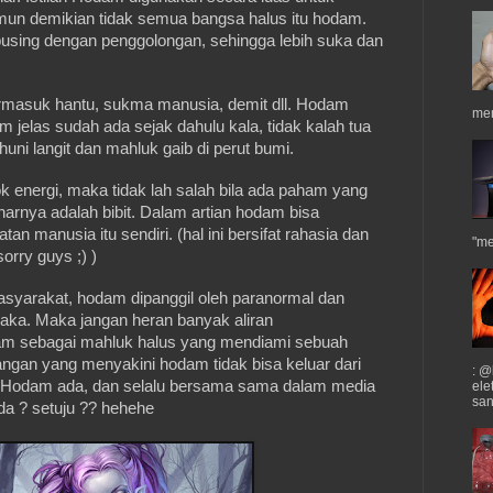
un demikian tidak semua bangsa halus itu hodam.
using dengan penggolongan, sehingga lebih suka dan
rmasuk hantu, sukma manusia, demit dll. Hodam
men
m jelas sudah ada sejak dahulu kala, tidak kalah tua
huni langit dan mahluk gaib di perut bumi.
energi, maka tidak lah salah bila ada paham yang
nya adalah bibit. Dalam artian hodam bisa
tan manusia itu sendiri. (hal ini bersifat rahasia dan
"me
sorry guys ;) )
yarakat, hodam dipanggil oleh paranormal dan
aka. Maka jangan heran banyak aliran
m sebagai mahluk halus yang mendiami sebuah
angan yang menyakini hodam tidak bisa keluar dari
: @
Hodam ada, dan selalu bersama sama dalam media
ele
san
da ? setuju ?? hehehe