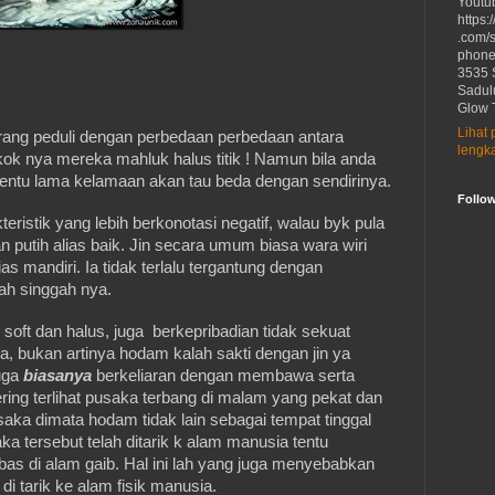
Youtu
https:
.com/
phon
3535 
Sadul
Glow 
Lihat p
ang peduli dengan perbedaan perbedaan antara
lengk
kok nya mereka mahluk halus titik ! Namun bila anda
 tentu lama kelamaan akan tau beda dengan sendirinya.
Follo
eristik yang lebih berkonotasi negatif, walau byk pula
n putih alias baik. Jin secara umum biasa wara wiri
as mandiri. Ia tidak terlalu tergantung dengan
ah singgah nya.
soft dan halus, juga berkepribadian tidak sekuat
a, bukan artinya hodam kalah sakti dengan jin ya
juga
biasanya
berkeliaran dengan membawa serta
ring terlihat pusaka terbang di malam yang pekat dan
saka dimata hodam tidak lain sebagai tempat tinggal
a tersebut telah ditarik k alam manusia tentu
bas di alam gaib. Hal ini lah yang juga menyebabkan
i tarik ke alam fisik manusia.