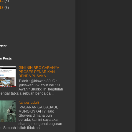
14
(5)
13
(3)
tter
ar Posts
GINI NIH BRO CARANYA
PROSES PENARIKAN
BENDA PUSAKA !!
Tiktok : @kiawan 89 IG :
@kiawan357 Youtube : Ki
Awan " Brukkk !!!" begitulah
dengar tatkala sebuah benda gai...
(tanpa judul)
PAGARAN GAIB ABADI,
MUNGKINKAH ? Halo
Glowers dimana pun
berada, kali ini saya akan
sharing mengenai pagaran
b. Sebuah istilah tidak asi...