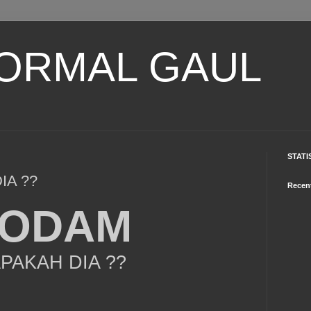
ORMAL GAUL
STATI
IA ??
Recen
ODAM
APAKAH DIA ??