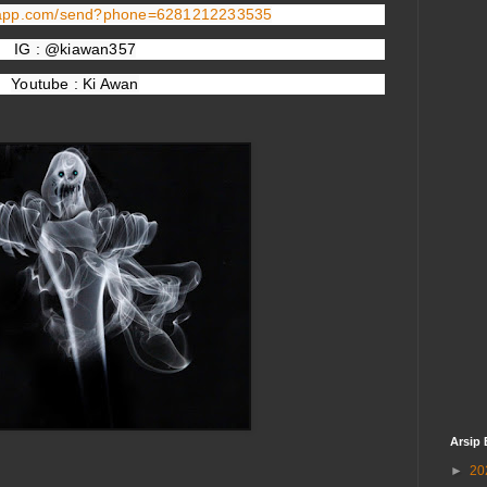
tsapp.com/send?phone=6281212233535
IG : @kiawan357
Youtube : Ki Awan
Arsip 
►
20