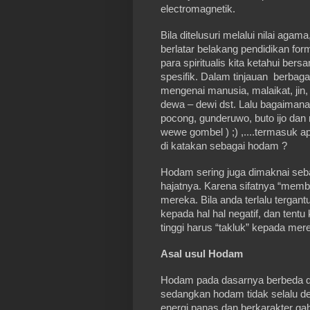
electromagnetik.
Bila ditelusuri melalui nilai aga
berlatar belakang pendidikan for
para spiritualis kita ketahui be
spesifik. Dalam tinjauan berba
mengenai manusia, malaikat, jin, h
dewa – dewi dst. Lalu bagaimana
pocong, gunderuwo, buto ijo dan 
wewe gombel ) ;) ,....termasuk
di katakan sebagai hodam ?
Hodam sering juga dimaknai seb
hajatnya. Karena sifatnya “mem
mereka. Bila anda terlalu terga
kepada hal hal negatif, dan tent
tinggi harus “takluk” kepada mer
Asal usul Hodam
Hodam pada dasarnya berbeda den
sedangkan hodam tidak selalu d
energi panas dan berkarakter ga