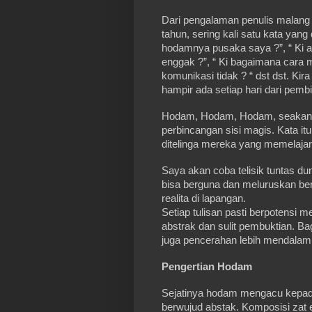
Dari pengalaman penulis malang 
tahun, sering kali satu kata yang 
hodamnya pusaka saya ?”, “ Ki 
enggak ?”, “ Ki bagaimana cara 
komunikasi tidak ? “ dst dst. Ki
hampir ada setiap hari dari pem
Hodam, Hodam, Hodam, seakan ka
perbincangan sisi magis. Kata it
ditelinga mereka yang memelajari
Saya akan coba telisik tuntas d
bisa berguna dan meluruskan be
realita di lapangan.
Setiap tulisan pasti berpotensi m
abstrak dan sulit pembuktian. Bag
juga pencerahan lebih mendalam b
Pengertian Hodam
Sejatinya hodam mengacu kepada
berwujud abstak. Komposisi zat