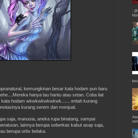
: @
tay
kes
pranatural, kemungkinan besar kata hodam pun baru
hehe....Mereka hanya tau hantu atau setan. Coba liat
ke kata hodam wkwkwkwkwkwk....... entah kurang
onotasinya kurang serem dan menjual.
Awa
pa saja, manusia, aneka rupa binatang, sampai
sem
beraturan, lainnya berupa seberkas kabut asap saja,
au berupa orbs belaka.