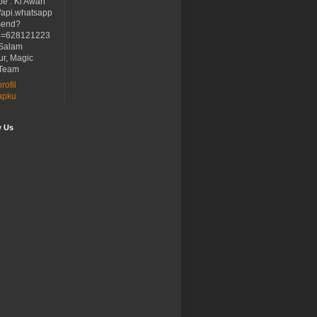
be : Ki Awan
//api.whatsapp
send?
e=628121223
Salam
ur, Magic
Team
rofil
apku
w Us