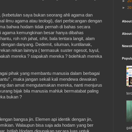
►
20
►
20
ma, (kebetulan saya bukan seorang ahli agama dan
mal ilmu agama atau teologi), dari perbicangan dengan
About
rsama bahwa hodam tidak pernah di bahas secara
gai agama kemungkinan besar hanya dibahas
About
antu, roh roh jahat, sihir, bala tentara langit, alam
 dengan danyang. Dedemit, siluman, kuntilanak,
Newsle
rekan rekan lainnya ( termasuk suster ngesot, tuyul,
 apakah mereka ? siapakah mereka ? bolehkah mereka
Popul
agai pihak yang membantu manusia dalam berbagai
bantu” , maka jangan sekali kali mendewa dewakan
ntung dan amat mengutamakan mereka, nanti menjurus
u kurang bijak bila manusia mahluk bermatabat paling
ter
eka bukan ?
gan bangsa jin. Elemen api identik dengan jin,
emikian. Walaupun bisa saja ada hodam yang ber
gai
har. Istilah Hodam digunakan secara luas untuk