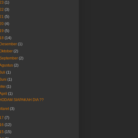
23
(1)
22
(3)
21
(5)
20
(4)
19
(5)
18
(14)
Desember
(1)
Oktober
(2)
September
(2)
Agustus
(2)
Juli
(1)
Juni
(1)
Mei
(1)
April
(1)
HODAM SIAPAKAH DIA ??
Maret
(3)
17
(7)
16
(12)
15
(15)