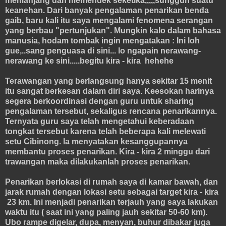
memanjang dan memendek seketika,,,,,sungguh suatu
keanehan. Dari banyak pengalaman penarikan benda
gaib, baru kali itu saya mengalami fenomena serangan
yang berbau "pertunjukan". Mungkin kalo dalam bahasa
manusia, hodam tombak ingin mengatakan : Ini loh
gue,..sang penguasa di sini... lo ngapain nerawang-
nerawang ke sini.....begitu kira - kira hehehe
Terawangan yang berlangsung hanya sekitar 15 menit
itu sangat berkesan dalam diri saya. Keesokan harinya
segera berkoordinasi dengan guru untuk sharing
pengalaman tersebut, sekaligus rencana penarikannya.
Ternyata guru saya telah mengetahui keberadaan
tongkat tersebut karena telah beberapa kali melewati
setu Cibinong. Ia menyatakan kesanggupannya
membantu proses penarikan. Kira - kira 2 minggu dari
trawangan maka dilakukanlah proses penarikan.
Penarikan berlokasi di rumah saya di kamar bawah, dan
jarak rumah dengan lokasi setu sebagai target kira - kira
23 km. Ini menjadi penarikan terjauh yang saya lakukan
waktu itu ( saat ini yang paling jauh sekitar 50-60 km).
Ubo rampe digelar, dupa, menyan, buhur dibakar juga