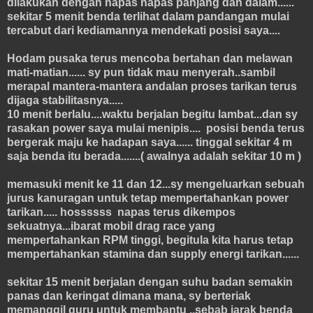
dilakukan dengan napas napas panjang dan dalam......
sekitar 5 menit benda terlihat dalam pandangan mulai
tercabut dari kediamannya mendekati posisi saya....
Hodam pusaka terus mencoba bertahan dan melawan
mati-matian...... sy pun tidak mau menyerah..sambil
merapal mantera-mantera andalan proses tarikan terus
dijaga stabilitasnya.....
10 menit berlalu....waktu berjalan begitu lambat...dan sy
rasakan power saya mulai menipis.... posisi benda terus
bergerak maju ke hadapan saya...... tinggal sekitar 4 m
saja benda itu berada.......( awalnya adalah sekitar 10 m )
memasuki menit ke 11 dan 12...sy mengeluarkan sebuah
jurus kanuragan untuk tetap mempertahankan power
tarikan..... hossssss napas terus dikempos
sekuatnya...ibarat mobil drag race yang
mempertahankan RPM tinggi, begitula kita harus tetap
mempertahankan stamina dan supply energi tarikan......
sekitar 15 menit berjalan dengan suhu badan semakin
panas dan keringat dimana mana, sy berteriak
memanggil guru untuk membantu ..sebab jarak benda