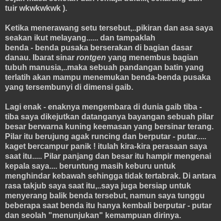
tuir wkwkwkwk ).
Ketika menerawang setu tersebut,..pikiran dan asa saya
seakan ikut melayang...... dan tampaklah
benda - benda pusaka berserakan di bagian dasar
danau. Ibarat sinar
rontgen
yang menembus bagian
tubuh manusia,..maka sebuah pandangan batin yang
terlatih akan mampu menemukan benda-benda pusaka
yang tersembunyi di dimensi gaib.
Lagi enak - enaknya mengembara di dunia gaib tiba -
tiba saya dikejutkan datanganya bayangan sebuah pilar
besar berwarna kuning keemasan yang bersinar terang.
Pilar itu berujung agak runcing dan berputar - putar.....
kaget bercampur panik ! itulah kira-kira perasaan saya
saat itu..... Pilar panjang dan besar itu hampir mengenai
kepala saya.... beruntung masih keburu untuk
menghindar kebawah sehingga tidak tertabrak. Di antara
rasa takjub saya saat itu,..saya juga bersiap untuk
menyerang balik benda tersebut, namun saya tunggu
beberapa saat benda itu hanya kembali berputar - putar
dan seolah "menunjukan" kemampuan dirinya.