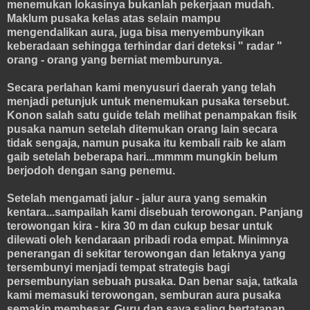
menemukan lokasinya bukanlah pekerjaan mudah.
Maklum pusaka kelas atas selain mampu
mengendalikan aura, juga bisa menyembunyikan
keberadaan sehingga terhindar dari deteksi " radar "
orang - orang yang berniat memburunya.
Secara perlahan kami menyusuri daerah yang telah
menjadi petunjuk untuk menemukan pusaka tersebut.
Konon salah satu guide telah melihat penampakan fisik
pusaka namun setelah ditemukan orang lain secara
tidak sengaja, namun pusaka itu kembali raib ke alam
gaib setelah beberapa hari...mmmm mungkin belum
berjodoh dengan sang penemu.
Setelah mengamati jalur - jalur aura yang semakin
kentara...sampailah kami disebuah terowongan. Panjang
terowongan kira - kira 30 m dan cukup besar untuk
dilewati oleh kendaraan pribadi roda empat. Minimnya
penerangan di sekitar terowongan dan letaknya yang
tersembunyi menjadi tempat strategis bagi
persembunyian sebuah pusaka. Dan benar saja, tatkala
kami memasuki terowongan, semburan aura pusaka
semakin membesar. Guru dan saya saling bertatapan